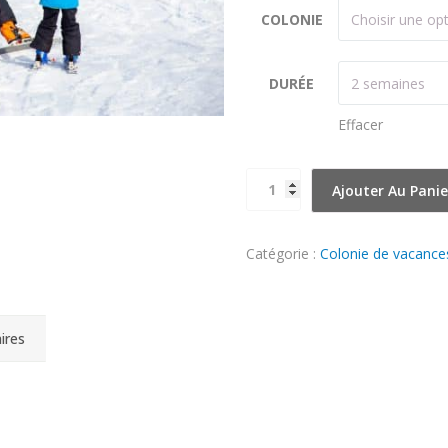
COLONIE
DURÉE
Effacer
quantité
Ajouter Au Panie
de
Réserver
Catégorie :
Colonie de vacance
votre
colonie
ires