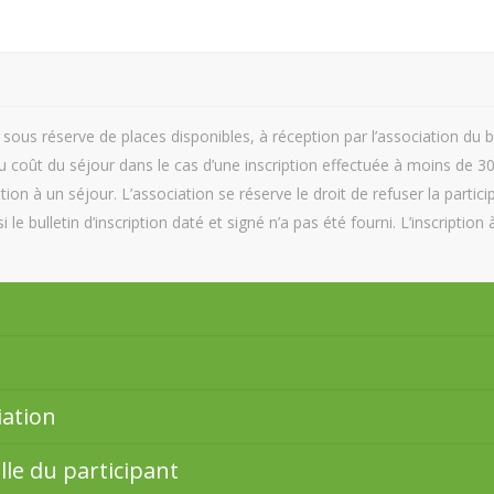
, sous réserve de places disponibles, à réception par l’association du bu
coût du séjour dans le cas d’une inscription effectuée à moins de 30
tion à un séjour. L’association se réserve le droit de refuser la partici
le bulletin d’inscription daté et signé n’a pas été fourni. L’inscription
iation
lle du participant