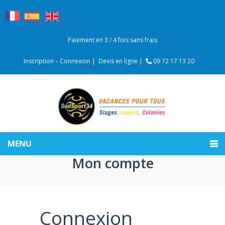
Paiement en 3 / 4 fois sans frais
Inscription – Connexion |
Devis en ligne |
09 72 17 13 20
MENU
Mon compte
Connexion