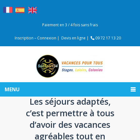
Paiement en 3 / 4 fois sans frais
Inscription – Connexion |
Devis en ligne |
09 72 17 13 20
MENU
Les séjours adaptés,
c’est permettre à tous
d’avoir des vacances
agréables tout en