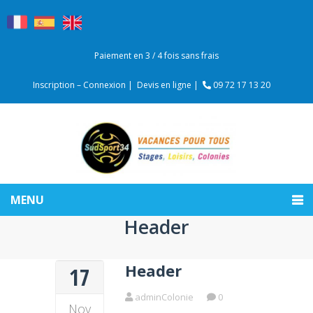
Paiement en 3 / 4 fois sans frais
Inscription – Connexion |
Devis en ligne |
09 72 17 13 20
MENU
Header
Header
17
adminColonie
0
Nov