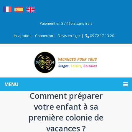
Paiement en 3 / 4 fois sans frais
Inscription – Connexion |
Devis en ligne |
09 72 17 13 20
MENU
Comment préparer
votre enfant à sa
première colonie de
vacances ?