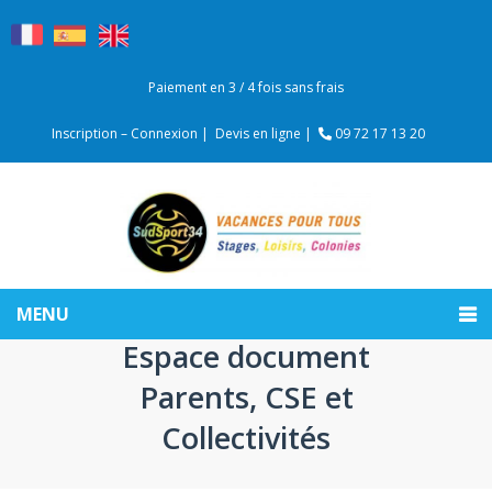
Paiement en 3 / 4 fois sans frais
Inscription – Connexion |
Devis en ligne |
09 72 17 13 20
MENU
Espace document
Parents, CSE et
Collectivités